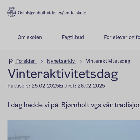
Bjørnholt videregående skole
Om skolen
Fagtilbud
For elever og f
Hovedseksjon
Forsiden
Nyhetsarkiv
Vinteraktivitetsdag
Vinteraktivitetsdag
Publisert:
25.02.2025
Endret:
26.02.2025
I dag hadde vi på Bjørnholt vgs vår tradisjon