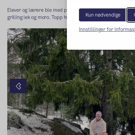
Elever og lærere ble med på ulike utendørsaktiviteter på T
Kun nødvendige
grilling lek og moro. Topp humør til tross for grå himmel o
Innstillinger for informa
Forrige