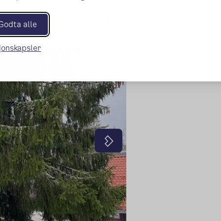
ryvann og Skullerud. Slalåm, gåtur,
Godta alle
g tåke.
sjonskapsler
Neste