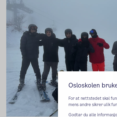
Osloskolen bruk
For at nettstedet skal fu
mens andre sikrer ulik fun
Godtar du alle informasjo