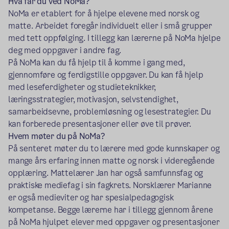
Hva får du ved NoMa?
NoMa er etablert for å hjelpe elevene med norsk og
matte. Arbeidet foregår individuelt eller i små grupper
med tett oppfølging. I tillegg kan lærerne på NoMa hjelpe
deg med oppgaver i andre fag.
På NoMa kan du få hjelp til å komme i gang med,
gjennomføre og ferdigstille oppgaver. Du kan få hjelp
med leseferdigheter og studieteknikker,
læringsstrategier, motivasjon, selvstendighet,
samarbeidsevne, problemløsning og lesestrategier. Du
kan forberede presentasjoner eller øve til prøver.
Hvem møter du på NoMa?
På senteret møter du to lærere med gode kunnskaper og
mange års erfaring innen matte og norsk i videregående
opplæring. Mattelærer Jan har også samfunnsfag og
praktiske mediefag i sin fagkrets. Norsklærer Marianne
er også medieviter og har spesialpedagogisk
kompetanse. Begge lærerne har i tillegg gjennom årene
på NoMa hjulpet elever med oppgaver og presentasjoner