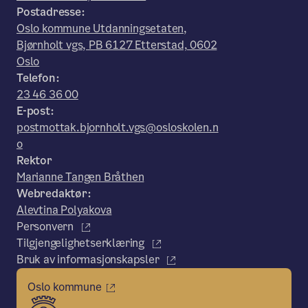
Postadresse:
Oslo kommune Utdanningsetaten,
Bjørnholt vgs, PB 6127 Etterstad, 0602
Oslo
Telefon:
23 46 36 00
E-post:
postmottak.bjornholt.vgs@osloskolen.n
o
Rektor
Marianne Tangen Bråthen
Webredaktør:
Alevtina Polyakova
Personvern
Tilgjengelighetserklæring
Bruk av informasjonskapsler
Oslo kommune