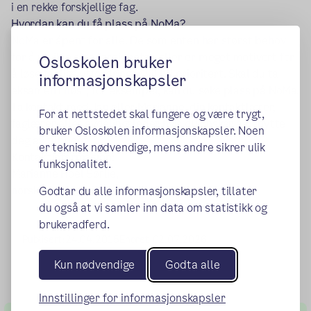
i en rekke forskjellige fag.
Hvordan kan du få plass på NoMa?
NoMa er åpent for alle. De som enten har størst behov
for å utvikle sine ferdigheter, eller er meget motivert for
Osloskolen bruker
å løse faglige utfordringer, vil bli prioritert. Skal du ta
informasjonskapsler
eksamen i høst, for eksempel, kan du søke plass på NoMa.
Ta kontakt med Jan eller Marianne, din kontaktlærer,
For at nettstedet skal fungere og være trygt,
faglærer eller avdelingsleder hvis du ønsker å benytte
bruker Osloskolen informasjonskapsler. Noen
deg av tilbudet.
er teknisk nødvendige, mens andre sikrer ulik
Kontaktinformasjon:
funksjonalitet.
Marianne Hoel Sørlie,
norsklærer,
marianne.sorlie@osloskolen.no
Godtar du alle informasjonskapsler, tillater
du også at vi samler inn data om statistikk og
brukeradferd.
Publisert:
24.04.2015
Endret:
02.07.2026
Kun nødvendige
Godta alle
Innstillinger for informasjonskapsler