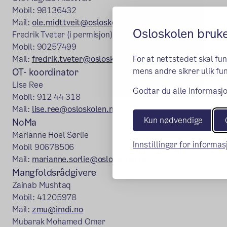
Mobil: 98136432
Mail:
ole.midttveit@osloskolen.no
Osloskolen bruk
Fredrik Tveter (i permisjon)
Mobil: 90257499
For at nettstedet skal fu
Mail:
fredrik.tveter@osloskolen.no
mens andre sikrer ulik fun
OT- koordinator
Lise Ree
Godtar du alle informasjo
Mobil: 912 44 318
Mail:
lise.ree@osloskolen.no
Kun nødvendige
NoMa
Marianne Hoel Sørlie
Innstillinger for informa
Mobil 90678506
Mail:
marianne.sorlie@osloskolen.no
Mangfoldsrådgivere
Zainab Mushtaq
Mobil: 41205978
Mail:
zmu@imdi.no
Mubarak Mohamed Omer