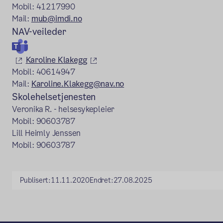
Mobil: 41217990
Mail:
mub@imdi.no
NAV-veileder
(ekstern lenke)
(ekstern lenke)
Karoline Klakegg
Mobil: 40614947
Mail:
Karoline.Klakegg@nav.no
Skolehelsetjenesten
Veronika R. - helsesykepleier
Mobil: 90603787
Lill Heimly Jenssen
Mobil: 90603787
Publisert:
11.11.2020
Endret:
27.08.2025