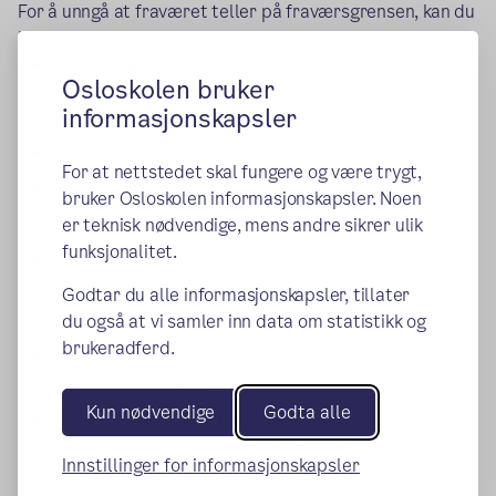
For å unngå at fraværet teller på fraværsgrensen, kan du
levere dokumentasjon for følgende fraværsgrunner:
sykdom eller andre helseforhold (for eksempel
Osloskolen bruker
legebesøk) etter at fraværet i faget er oversteget 10
informasjonskapsler
prosent
velferdsforhold (for eksempel begravelse)
For at nettstedet skal fungere og være trygt,
arbeid som tillitsvalgt
bruker Osloskolen informasjonskapsler. Noen
politisk arbeid
er teknisk nødvendige, mens andre sikrer ulik
funksjonalitet.
hjelpearbeid
lovpålagt oppmøte (for eksempel innkalling til
Godtar du alle informasjonskapsler, tillater
rettssak)
du også at vi samler inn data om statistikk og
brukeradferd.
representasjon i arrangement på nasjonalt eller
internasjonalt nivå
Kun nødvendige
Godta alle
fravær i forbindelse med religiøse høytider for
elever som er medlemmer av andre trossamfunn
Innstillinger for informasjonskapsler
enn den norske kirke