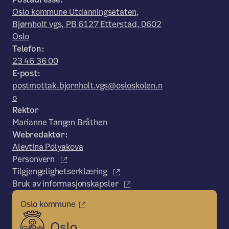
Oslo kommune Utdanningsetaten,
Bjørnholt vgs, PB 6127 Etterstad, 0602
Oslo
Telefon:
23 46 36 00
E-post:
postmottak.bjornholt.vgs@osloskolen.n
o
Rektor
Marianne Tangen Bråthen
Webredaktør:
Alevtina Polyakova
Personvern
Tilgjengelighetserklæring
Bruk av informasjonskapsler
Oslo kommune