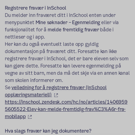
Registrere fravær i InSchool
Du melder inn fraværet ditt i InSchool enten under
menypunktet
Mine søknader – Egenmelding
eller via
funksjonalitet for å
melde fremtidig fravær
både i
nettleser og i app.
Her kan du også eventuelt laste opp gyldig
dokumentasjon på fraværet ditt. Foresatte kan ikke
registrere fravær i InSchool, det er bare eleven selv som
kan gjøre dette. Foresatte kan levere egenmelding på
vegne av sitt barn, men da må det skje via en annen kanal
som skolen informerer om.
Se
veiledning for å registrere fravær (InSchool
(ekstern lenke)
opplæringsmateriell)
https://inschool.zendesk.com/hc/no/articles/1406959
5605522-Elev-kan-melde-fremtidig-frav%C3%A6r-fra-
(ekstern lenke)
mobilapp
Hva slags fravær kan jeg dokumentere?