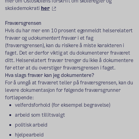
mer om Osloskolens forskrift om skoleregler og
(ekstern lenke)
skoledemokrati
her
Fraværsgrensen
Hvis du har mer enn 10 prosent egenmeldt helserelatert
fravær og
udokumentert fravær
i et fag
(fraværsgrensen), kan du risikere å miste karakteren i
faget. Det er derfor viktig at du dokumenterer fraværet
ditt. Helserelatert fravær trenger du ikke å dokumentere
før etter at du overstiger fraværsgrensen i faget.
Hva slags fravær kan jeg dokumentere?
For å unngå at fraværet teller på fraværsgrensen, kan du
levere dokumentasjon for følgende fraværsgrunner
fortløpende:
velferdsforhold (for eksempel begravelse)
arbeid som tillitsvalgt
politisk arbeid
hjelpearbeid