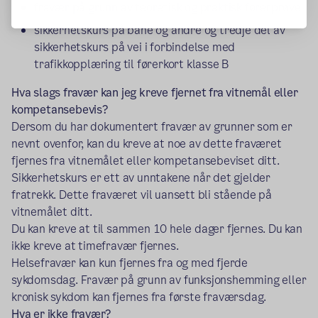
fravær på grunn av teoretisk og praktisk førerprøve
sikkerhetskurs på bane og andre og tredje del av
sikkerhetskurs på vei i forbindelse med
trafikkopplæring til førerkort klasse B
Hva slags fravær kan jeg kreve fjernet fra vitnemål eller
kompetansebevis?
Dersom du har dokumentert fravær av grunner som er
nevnt ovenfor, kan du kreve at noe av dette fraværet
fjernes fra vitnemålet eller kompetansebeviset ditt.
Sikkerhetskurs er ett av unntakene når det gjelder
fratrekk. Dette fraværet vil uansett bli stående på
vitnemålet ditt.
Du kan kreve at til sammen 10 hele dager fjernes. Du kan
ikke kreve at timefravær fjernes.
Helsefravær kan kun fjernes fra og med fjerde
sykdomsdag. Fravær på grunn av funksjonshemming eller
kronisk sykdom kan fjernes fra første fraværsdag.
Hva er ikke fravær?