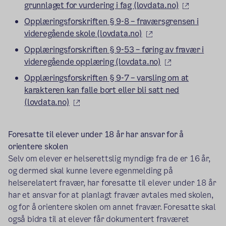
(ekstern l
grunnlaget for vurdering i fag (lovdata.no)
Opplæringsforskriften § 9-8 – fraværsgrensen i
(ekstern lenke)
videregående skole (lovdata.no)
Opplæringsforskriften § 9-53 – føring av fravær i
(ekstern lenke
videregående opplæring (lovdata.no)
Opplæringsforskriften § 9-7 – varsling om at
karakteren kan falle bort eller bli satt ned
(ekstern lenke)
(lovdata.no)
Foresatte til elever under 18 år har ansvar for å
orientere skolen
Selv om elever er helserettslig myndige fra de er 16 år,
og dermed skal kunne levere egenmelding på
helserelatert fravær, har foresatte til elever under 18 år
har et ansvar for at planlagt fravær avtales med skolen,
og for å orientere skolen om annet fravær. Foresatte skal
også bidra til at elever får dokumentert fraværet