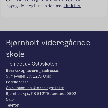
klikk her
avgangstider og bussholdeplass,
Bjørnholt videregående
skole
– en del av Osloskolen
Besøks- og leveringsadresse:
Slimeveien 17, 1275 Oslo
Postadresse:
Oslo kommune Utdanningsetaten,
Bjørnholt vgs, PB 6127 Etterstad, 0602
Oslo
Telefon: