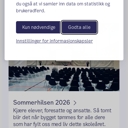
Her finner du informasjon om skolens
du også at vi samler inn data om statistikk og
åpningstider i sommerferien.
brukeradferd.
Kun nødvendige
Godta alle
Innstillinger for informasjonskapsler
Sommerhilsen 2026
Kjære elever, foresatte og ansatte. Så tomt
blir det når bygget tømmes for alle dere
som har fylt oss med liv dette skoleåret.