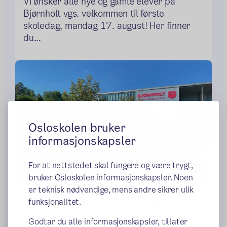
Vi ønsker alle nye og gamle elever på
Bjørnholt vgs. velkommen til første
skoledag, mandag 17. august! Her finner
du...
Osloskolen bruker
informasjonskapsler
For at nettstedet skal fungere og være trygt,
bruker Osloskolen informasjonskapsler. Noen
er teknisk nødvendige, mens andre sikrer ulik
Åpningstider i sommerferien 2026
funksjonalitet.
Godtar du alle informasjonskapsler, tillater